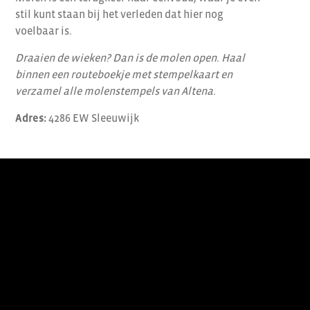
stil kunt staan bij het verleden dat hier nog
voelbaar is.
Draaien de wieken? Dan is de molen open. Haal
binnen een routeboekje met stempelkaart en
verzamel alle molenstempels van Altena.
Adres:
4286 EW Sleeuwijk